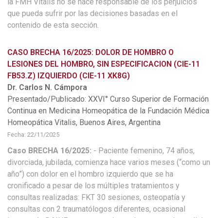
la FMH Vitalis no se hace responsable de los perjuicios
que pueda sufrir por las decisiones basadas en el
contenido de esta sección.
CASO BRECHA 16/2025: DOLOR DE HOMBRO O
LESIONES DEL HOMBRO, SIN ESPECIFICACION (CIE-11
FB53.Z) IZQUIERDO (CIE-11 XK8G)
Dr. Carlos N. Cámpora
Presentado/Publicado: XXVI° Curso Superior de Formación
Continua en Medicina Homeopática de la Fundación Médica
Homeopática Vitalis, Buenos Aires, Argentina
Fecha: 22/11/2025
Caso BRECHA 16/2025:
- Paciente femenino, 74 años,
divorciada, jubilada, comienza hace varios meses (“como un
año”) con dolor en el hombro izquierdo que se ha
cronificado a pesar de los múltiples tratamientos y
consultas realizadas: FKT 30 sesiones, osteopatía y
consultas con 2 traumatólogos diferentes, ocasional