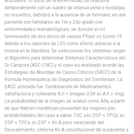
articulares. El inicio de la enfermedad se relaciona
temporalmente con un cuadro de intensa pena y nostalgia,
no resueltos, debidos a la ausencia de un hermano, en una
paciente con familiares de 1er y 2do grado con
enfermedades reumatológicas; se discute el rol
favorecedor de dos dosis de vacuna Pfizer vs Covid-19
debido a los reportes de LES como efecto adverso a la
misma en la literatura. Se seleccionan los síntomas según
el Algoritmo para determinar Síntomas Característicos del
Dr Cámpora (ASC-CNC) y el caso es analizado acorde las
Estrategias de Abordaje de Casos Clínicos (EACC) de la
Fórmula Homeopática de Diagnóstico del Simillimum. La
EACC utilizada fue: Combinación de Medicamentos
satisfactoria y coherente A.II + Imagen (CM sc A.II + Img).
La probabilidad de la Imagen se evaluó como Alta, a partir
de que Natrum muriáticum presentan las mejores pre-
probabilidades del caso a saber, TSC ssc 2SP + TPCp sc
2SP + TPCs sc 2SP + Kn A pero careciendo del
Desvalimiento, síntoma Kn A constitucional de la paciente y