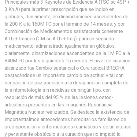
Principales más 3 Keynotes de Evidencia A (TSC sc 4SP +
3 Kn A) para la primer prescripción que se indicó en
glóbulos, diariamente, en dinamizaciones ascendentes de
la 200 K a la 160M FC por el término de 14 meses; y por
Combinación de Medicamentos satisfactoria coherente
A.I.b + Imagen (CM sc A.I.b + Img), para un segundo
medicamento, administrado igualmente en glóbulos,
diariamente, dinamizaciones ascendentes de la 1M FC a la
840M FC por los siguientes 15 meses. El nivel de curación
alcanzado fue Cambio sustancial o Cura radical BRECHA,
destacándose un importante cambio de actitud vital con
sensación de paz asociado a la desaparición completa de
la sintomatología sin recidivas de ningún tipo, con
resolución de más del 95 % de las lesiones osteo-
articulares presentes en las imágenes Resonancia
Magnética Nuclear realizados. Se destaca la existencia de
importantísimos antecedentes hereditarios familiares de
predisposición a enfermedades reumáticas y de un intenso
y persistente obstáculo a la curación que no impidió la