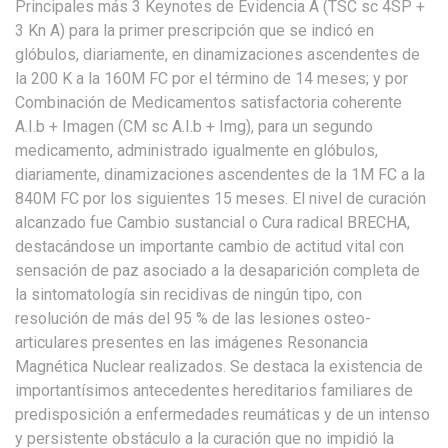
Principales más 3 Keynotes de Evidencia A (TSC sc 4SP +
3 Kn A) para la primer prescripción que se indicó en
glóbulos, diariamente, en dinamizaciones ascendentes de
la 200 K a la 160M FC por el término de 14 meses; y por
Combinación de Medicamentos satisfactoria coherente
A.I.b + Imagen (CM sc A.I.b + Img), para un segundo
medicamento, administrado igualmente en glóbulos,
diariamente, dinamizaciones ascendentes de la 1M FC a la
840M FC por los siguientes 15 meses. El nivel de curación
alcanzado fue Cambio sustancial o Cura radical BRECHA,
destacándose un importante cambio de actitud vital con
sensación de paz asociado a la desaparición completa de
la sintomatología sin recidivas de ningún tipo, con
resolución de más del 95 % de las lesiones osteo-
articulares presentes en las imágenes Resonancia
Magnética Nuclear realizados. Se destaca la existencia de
importantísimos antecedentes hereditarios familiares de
predisposición a enfermedades reumáticas y de un intenso
y persistente obstáculo a la curación que no impidió la