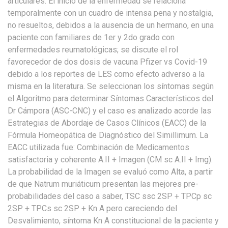
articulares. El inicio de la enfermedad se relaciona
temporalmente con un cuadro de intensa pena y nostalgia,
no resueltos, debidos a la ausencia de un hermano, en una
paciente con familiares de 1er y 2do grado con
enfermedades reumatológicas; se discute el rol
favorecedor de dos dosis de vacuna Pfizer vs Covid-19
debido a los reportes de LES como efecto adverso a la
misma en la literatura. Se seleccionan los síntomas según
el Algoritmo para determinar Síntomas Característicos del
Dr Cámpora (ASC-CNC) y el caso es analizado acorde las
Estrategias de Abordaje de Casos Clínicos (EACC) de la
Fórmula Homeopática de Diagnóstico del Simillimum. La
EACC utilizada fue: Combinación de Medicamentos
satisfactoria y coherente A.II + Imagen (CM sc A.II + Img).
La probabilidad de la Imagen se evaluó como Alta, a partir
de que Natrum muriáticum presentan las mejores pre-
probabilidades del caso a saber, TSC ssc 2SP + TPCp sc
2SP + TPCs sc 2SP + Kn A pero careciendo del
Desvalimiento, síntoma Kn A constitucional de la paciente y