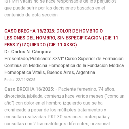
la FMH Vitalis no se hace responsable de los perjuicios
que pueda sufrir por las decisiones basadas en el
contenido de esta sección.
CASO BRECHA 16/2025: DOLOR DE HOMBRO O
LESIONES DEL HOMBRO, SIN ESPECIFICACION (CIE-11
FB53.Z) IZQUIERDO (CIE-11 XK8G)
Dr. Carlos N. Cámpora
Presentado/Publicado: XXVI° Curso Superior de Formación
Continua en Medicina Homeopática de la Fundación Médica
Homeopática Vitalis, Buenos Aires, Argentina
Fecha: 22/11/2025
Caso BRECHA 16/2025:
- Paciente femenino, 74 años,
divorciada, jubilada, comienza hace varios meses (“como un
año”) con dolor en el hombro izquierdo que se ha
cronificado a pesar de los múltiples tratamientos y
consultas realizadas: FKT 30 sesiones, osteopatía y
consultas con 2 traumatólogos diferentes, ocasional